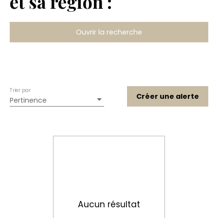
et sa région :
Ouvrir la recherche
Type de bien
Maison
Localisation
Samois-sur-Seine (77920)
Trier par
Budget max (€)
Créer une alerte
Pertinence
Rechercher
Aucun résultat