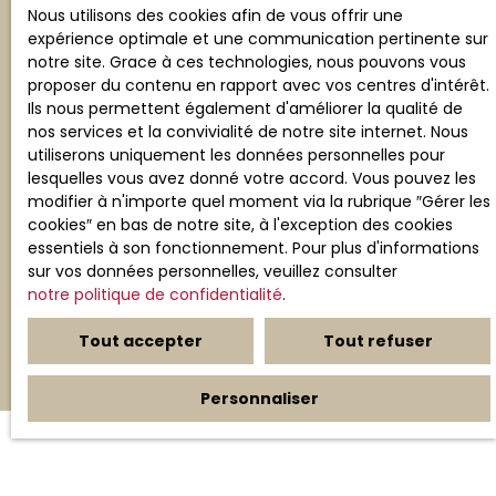
au démarchage téléphonique, prévu par l'article
Nous utilisons des cookies afin de vous offrir une
L223-1 du code de la consommation, sur le site
expérience optimale et une communication pertinente sur
Internet www.bloctel.gouv.fr ou par courrier
notre site. Grace à ces technologies, nous pouvons vous
adressé à :
proposer du contenu en rapport avec vos centres d'intérêt.
Ils nous permettent également d'améliorer la qualité de
Société Worldline, Service Bloctel, CS 61311, 41013
nos services et la convivialité de notre site internet. Nous
BLOIS CEDEX.
utiliserons uniquement les données personnelles pour
lesquelles vous avez donné votre accord. Vous pouvez les
Pour en savoir plus sur le traitement de vos
modifier à n'importe quel moment via la rubrique ″Gérer les
données personnelles, veuillez consulter notre
cookies″ en bas de notre site, à l'exception des cookies
politique de confidentialité
.
essentiels à son fonctionnement. Pour plus d'informations
sur vos données personnelles, veuillez consulter
notre politique de confidentialité
.
Recevoir des annonces
Tout accepter
Tout refuser
Personnaliser
JE RECHERCHE UN BIEN