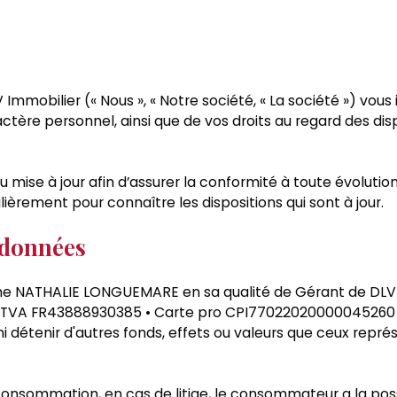
 Immobilier (« Nous », « Notre société, « La société ») vou
actère personnel, ainsi que de vos droits au regard des di
mise à jour afin d’assurer la conformité à toute évolution l
lièrement pour connaître les dispositions qui sont à jour.
 données
me NATHALIE LONGUEMARE en sa qualité de Gérant de DLV 
 • TVA FR43888930385 • Carte pro CPI77022020000045260 
 détenir d'autres fonds, effets ou valeurs que ceux repré
 consommation, en cas de litige, le consommateur a la poss