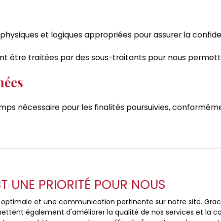
 physiques et logiques appropriées pour assurer la confide
t être traitées par des sous-traitants pour nous permettr
nées
s nécessaire pour les finalités poursuivies, conformémen
à la loi Informatique et libertés du 6 janvier 1978, les 
it d’accéder à leurs données et le droit de demander la rect
EST UNE PRIORITÉ POUR NOUS
ction commerciale par voie téléphonique, vous pouvez vous 
ce optimale et une communication pertinente sur notre site. Gr
ettent également d'améliorer la qualité de nos services et la con
 L223-1 du code de la consommation, sur le site Internet
w