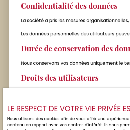
Confidentialité des données
La société a pris les mesures organisationnelles,
Les données personnelles des utilisateurs peuven
Durée de conservation des don
Nous conservons vos données uniquement le temp
Droits des utilisateurs
Conformément à la réglementation européenne et 
traitées par la société DLV Immobilier ont le dro
leurs données personnelles en
LE RESPECT DE VOTRE VIE PRIVÉE 
Si vous ne souhaitez pas faire l'objet de prospe
Nous utilisons des cookies afin de vous offrir une expérien
contenu en rapport avec vos centres d'intérêt. Ils nous perm
au démarchage téléphonique, prévu par l'article