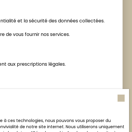
ntialité et la sécurité des données collectées.
e de vous fournir nos services.
t aux prescriptions légales.
internautes dont les données personnelles sont
ification, la mise à jour et la suppression de
inscrire gratuitement sur la liste d'opposition
ace à ces technologies, nous pouvons vous proposer du
vivialité de notre site internet. Nous utiliserons uniquement
ww.bloctel.gouv.fr
ou par courrier adressé à