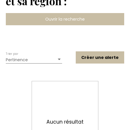
et sa région :
Ouvrir la recherche
Type de bien
Maison
Localisation
Le Vaudoué (77123)
Trier par
Budget max (€)
Créer une alerte
Pertinence
Rechercher
Aucun résultat