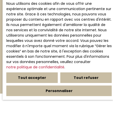
au démarchage téléphonique, prévu par l'article
Nous utilisons des cookies afin de vous offrir une
L223-1 du code de la consommation, sur le site
expérience optimale et une communication pertinente sur
Internet www.bloctel.gouv.fr ou par courrier
notre site. Grace à ces technologies, nous pouvons vous
adressé à :
proposer du contenu en rapport avec vos centres d'intérêt.
Ils nous permettent également d'améliorer la qualité de
Société Worldline, Service Bloctel, CS 61311, 41013
nos services et la convivialité de notre site internet. Nous
BLOIS CEDEX.
utiliserons uniquement les données personnelles pour
lesquelles vous avez donné votre accord. Vous pouvez les
Pour en savoir plus sur le traitement de vos
modifier à n'importe quel moment via la rubrique ″Gérer les
données personnelles, veuillez consulter notre
cookies″ en bas de notre site, à l'exception des cookies
politique de confidentialité
.
essentiels à son fonctionnement. Pour plus d'informations
sur vos données personnelles, veuillez consulter
notre politique de confidentialité
.
Recevoir des annonces
Tout accepter
Tout refuser
Personnaliser
JE RECHERCHE UN BIEN