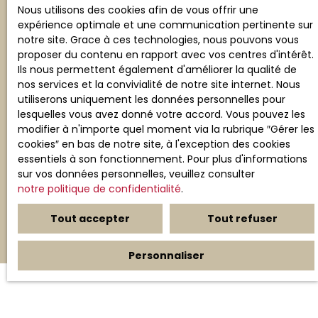
au démarchage téléphonique, prévu par l'article
Nous utilisons des cookies afin de vous offrir une
L223-1 du code de la consommation, sur le site
expérience optimale et une communication pertinente sur
Internet www.bloctel.gouv.fr ou par courrier
notre site. Grace à ces technologies, nous pouvons vous
adressé à :
proposer du contenu en rapport avec vos centres d'intérêt.
Ils nous permettent également d'améliorer la qualité de
Société Worldline, Service Bloctel, CS 61311, 41013
nos services et la convivialité de notre site internet. Nous
BLOIS CEDEX.
utiliserons uniquement les données personnelles pour
lesquelles vous avez donné votre accord. Vous pouvez les
Pour en savoir plus sur le traitement de vos
modifier à n'importe quel moment via la rubrique ″Gérer les
données personnelles, veuillez consulter notre
cookies″ en bas de notre site, à l'exception des cookies
politique de confidentialité
.
essentiels à son fonctionnement. Pour plus d'informations
sur vos données personnelles, veuillez consulter
notre politique de confidentialité
.
Recevoir des annonces
Tout accepter
Tout refuser
Personnaliser
JE RECHERCHE UN BIEN