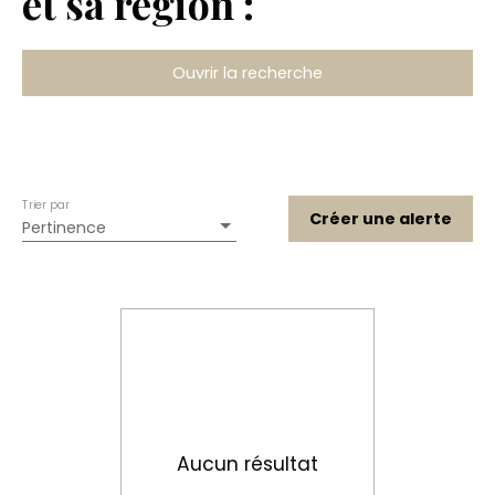
et sa région :
Ouvrir la recherche
Type de bien
Maison
Localisation
Bourron-Marlotte (77780)
Trier par
Budget max (€)
Créer une alerte
Pertinence
Rechercher
Aucun résultat