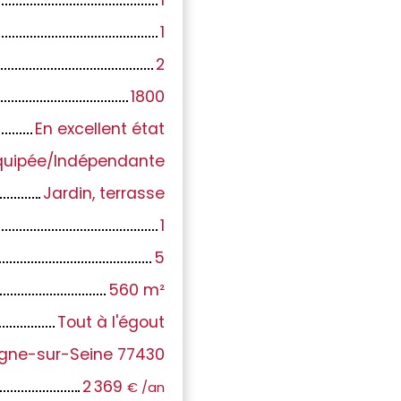
1
2
1800
En excellent état
uipée/Indépendante
Jardin, terrasse
1
5
560
m²
Tout à l'égout
ne-sur-Seine 77430
2 369
€ /an