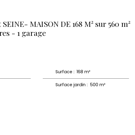
EINE- MAISON DE 168 M² sur 560 m²
res - 1 garage
Surface
:
168
m²
Surface jardin
:
500
m²