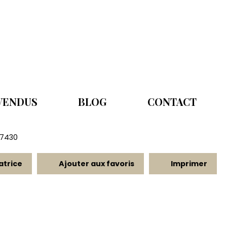
 VENDUS
BLOG
CONTACT
77430
atrice
Ajouter aux favoris
Imprimer