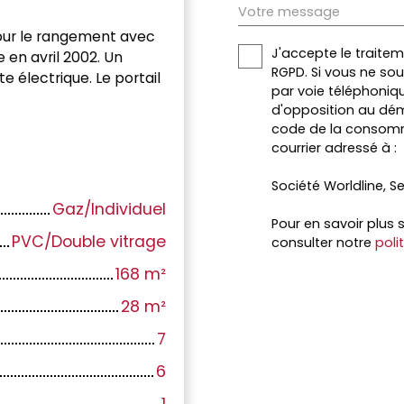
Votre message
 pour le rangement avec
J'accepte le trait
e en avril 2002. Un
RGPD. Si vous ne so
e électrique. Le portail
par voie téléphoniqu
d'opposition au dém
code de la consomma
courrier adressé à :
Société Worldline, Se
Gaz/Individuel
Pour en savoir plus 
PVC/Double vitrage
consulter notre
poli
168
m²
28
m²
7
6
1