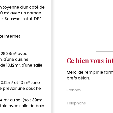
itoyenne d'un côté de
560 m² avec un garage
ur. Sous-sol total. DPE
ite internet
 28.38m² avec
Ce bien vous in
n, d'une cuisine
 10.12m², d'une salle
Merci de remplir le form
brefs délais.
0.12m² et 10 m² , une
de prévoir une douche
Prénom
 m² au sol (soit 39m²
Téléphone
tale avec salle de bain