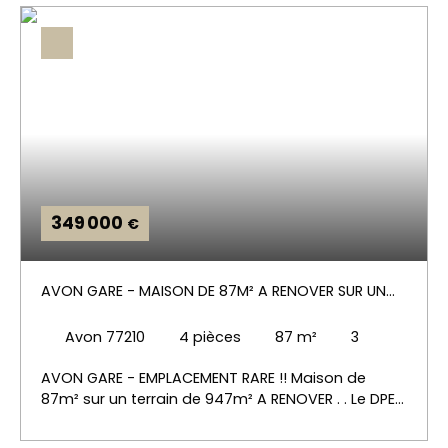
349 000
€
AVON GARE - MAISON DE 87M² A RENOVER SUR UN
TERRAIN DE 947M²
Avon 77210
4
pièces
87
m²
3
AVON GARE - EMPLACEMENT RARE !! Maison de
87m² sur un terrain de 947m² A RENOVER . . Le DPE
de la maison passe en D avec une ITE (Isolation
Thermique par l'Extérieur) + fenêtres en double