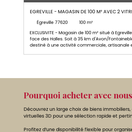
EGREVILLE - MAGASIN DE 100 M² AVEC 2 VITR
PRIVES
Égreville 77620
100
m²
EXCLUSIVITE - Magasin de 100 m² situé à Egreville 
face des Halles. Soit à 35 km d'Avon/Fontainebl
destiné à une activité commerciale, artisanale e
Pas de restauration possible. . Le bien se com
80 m² avec 2 grandes vitrines et à l'arrière un
un bureau de 10m², un coin cuisine, une salle d'
places de stationnement extérieures complèten
de copropriété sont de 992 € par an soit 82 € p
de 1111 €. .
Pourquoi acheter avec nous
Découvrez un large choix de biens immobiliers,
virtuelles 3D pour une sélection rapide et perti
Profitez d’une
disponibilité flexible pour organis