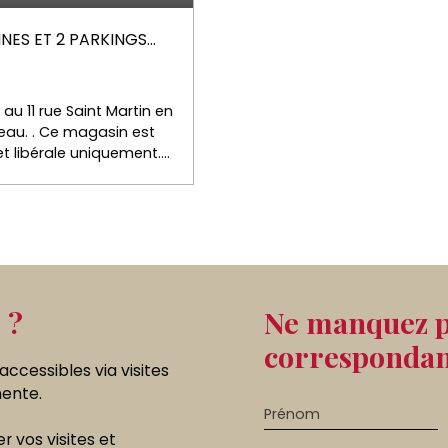
INES ET 2 PARKINGS
au 11 rue Saint Martin en
eau. . Ce magasin est
t libérale uniquement. .
pose d'une boutique de
 pièce de rangement ou
eau et un wc. Deux
t ce bien. Les charges
ar mois. Le foncier est
 ?
Ne manquez p
correspondant
 accessibles via
visites
nente.
Prénom
er vos visites et