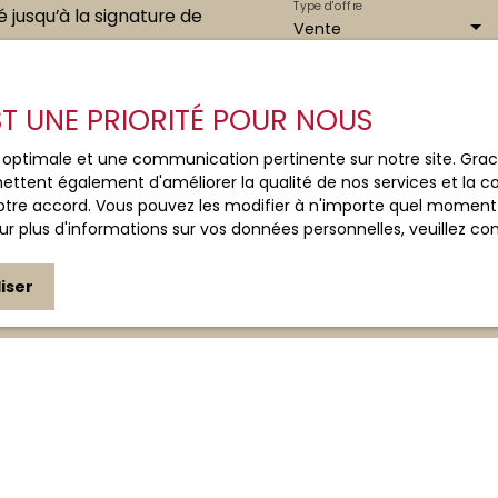
Type d'offre
jusqu’à la signature de
Vente
Localisation
otre partenaire courtier
Égreville (77620)
EST UNE PRIORITÉ POUR NOUS
isons chaque étape de
reine et efficace.
J'accepte le trait
ce optimale et une communication pertinente sur notre site. Gr
au RGPD. Si vous ne 
ettent également d'améliorer la qualité de nos services et la con
commerciale par voi
tre accord. Vous pouvez les modifier à n'importe quel moment via
gratuitement sur la
r plus d'informations sur vos données personnelles, veuillez co
prévu par l'article 
Internet www.bloctel
iser
Société Worldline, Se
Pour en savoir plus 
veuillez consulter n