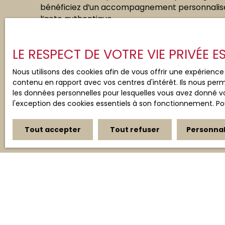
bénéficiez d’un accompagnement personnalisé 
l’acte authentique.
Grâce à notre
réseau de notaires locaux et à n
LE RESPECT DE VOTRE VIE PRIVÉE 
en crédit, nous optimisons les délais et sécur
votre projet immobilier, pour une expérience se
Nous utilisons des cookies afin de vous offrir une expérien
contenu en rapport avec vos centres d'intérêt. Ils nous perm
les données personnelles pour lesquelles vous avez donné vo
l'exception des cookies essentiels à son fonctionnement. Pou
Tout accepter
Tout refuser
Personnal