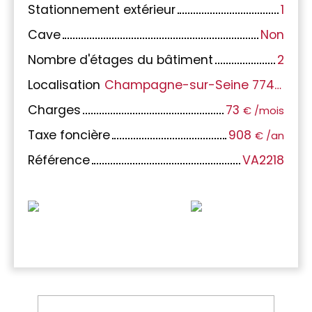
Stationnement extérieur
1
Cave
Non
Nombre d'étages du bâtiment
2
Localisation
Champagne-sur-Seine 77430
Charges
73
€ /mois
Taxe foncière
908
€ /an
Référence
VA2218