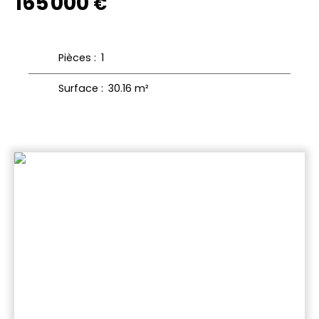
165 000
€
Pièces
:
1
Surface
:
30.16
m²