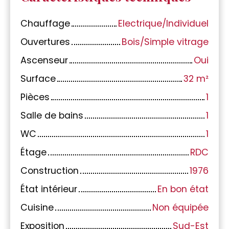
Chauffage
Electrique/Individuel
Ouvertures
Bois/Simple vitrage
Ascenseur
Oui
Surface
32
m²
Pièces
1
Salle de bains
1
WC
1
Étage
RDC
Construction
1976
État intérieur
En bon état
Cuisine
Non équipée
Exposition
Sud-Est