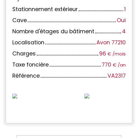
Stationnement extérieur
1
Cave
Oui
Nombre d'étages du bâtiment
4
Localisation
Avon 77210
Charges
96
€ /mois
Taxe foncière
770
€ /an
Référence
VA2317