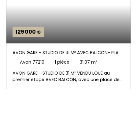
129 000
€
AVON GARE - STUDIO DE 31 M² AVEC BALCON- PLACE
DE PARKING ET CAVE
Avon 77210
1
pièce
31.07
m²
AVON GARE - STUDIO DE 31 M² VENDU LOUE au
premier étage AVEC BALCON, avec une place de
parking extérieure et une cave de 3m². . RESIDENCE
LES JARDINS DE CHANGIS, Résidence sécurisée avec
ascenseur, Vigik et gardien, située au 29 rue des
Yebles à Avon à 5 minutes à pied de la gare.. . Le
studio se compose d'une entrée avec placard,
d'une pièce de vie de 15. 82 m² avec accès à un
balcon filant orienté Sud Est , face au parc de la
résidence, d'une cuisine de 8. 10m², d'une salle de