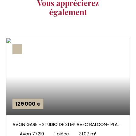
Vous apprécierez
également
129 000
€
AVON GARE - STUDIO DE 31 M² AVEC BALCON- PLACE
DE PARKING ET CAVE
Avon 77210
1
pièce
31.07
m²